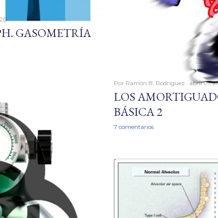
020
PH. GASOMETRÍA
Por
Ramón B. Rodríguez
abril 01, 
LOS AMORTIGUAD
BÁSICA 2
7 comentarios