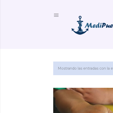
Mostrando las entradas con la 
E
n
t
r
a