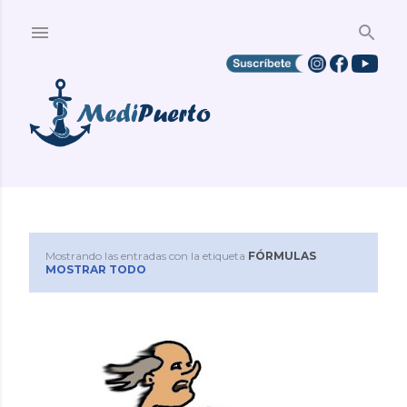
Ir al contenido principal
Mostrando las entradas con la etiqueta
FÓRMULAS
E
MOSTRAR TODO
n
t
r