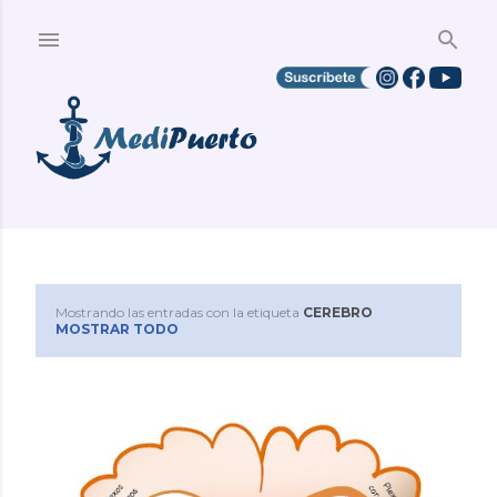
Ir al contenido principal
Mostrando las entradas con la etiqueta
CEREBRO
E
MOSTRAR TODO
n
t
r