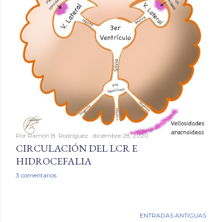
a
d
a
s
Por
Ramón B. Rodríguez
diciembre 28, 2020
CIRCULACIÓN DEL LCR E
HIDROCEFALIA
3 comentarios
ENTRADAS ANTIGUAS