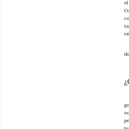
el
C
co
ta
en
La
de
¿
A
ge
oc
p
te