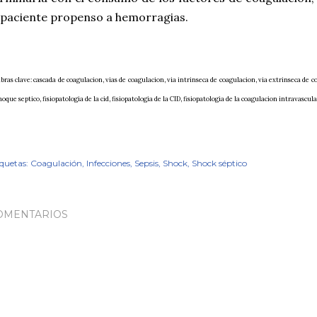
 paciente propenso a hemorragias.
bras clave: cascada de coagulacion, vias de coagulacion, via intrinseca de coagulacion, via extrinseca de c
hoque septico, fisiopatologia de la cid, fisiopatologia de la CID, fisiopatologia de la coagulacion intravascu
iquetas:
Coagulación
Infecciones
Sepsis
Shock
Shock séptico
OMENTARIOS