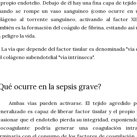
 propio endotelio. Debajo de él hay una fina capa de tejid
uando se rompe un vaso sanguíneo (como ocurre en u
lágeno al torrente sanguíneo, activando al factor XII
mbién es la formación del coágulo de fibrina, evitando as
 peligro la vida.
 vía que depende del factor tisular es denominada "vía 
l colágeno subendotelial "vía intrínseca".
Qué ocurre en la sepsis grave?
mbas vías pueden activarse. El tejido agredido por
neralizado es capaz de liberar factor tisular y el propi
asionar que el endotelio pierda su integridad, exponiendo
rocoagulante podría generar una coagulación intra
rminaría con el consumo de los factores de coagulación,