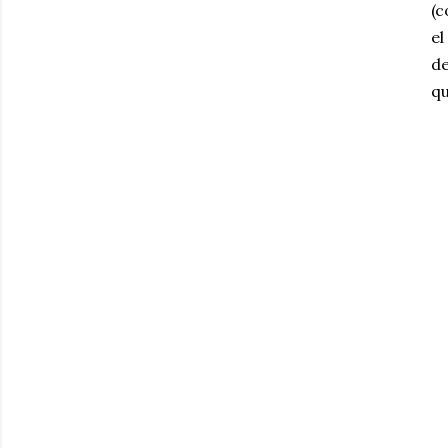
(c
el
de
q
La