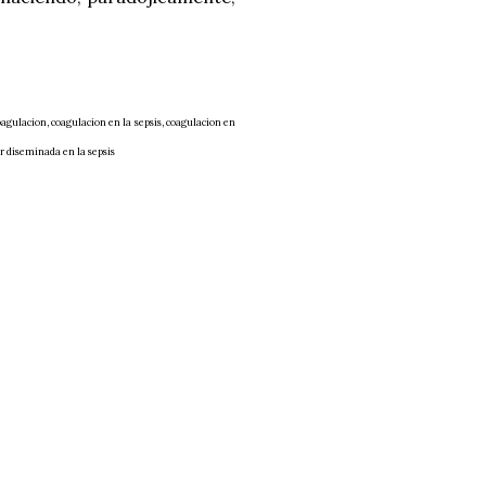
oagulacion, coagulacion en la sepsis, coagulacion en
lar diseminada en la sepsis