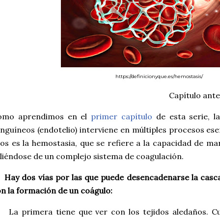
https://definicionyque.es/hemostasis/
Capítulo ante
omo aprendimos en el
primer capítulo
de esta serie, l
nguíneos (endotelio) interviene en múltiples procesos ese
los es la hemostasia, que se refiere a la capacidad de ma
liéndose de un complejo sistema de coagulación.
y dos vías por las que puede desencadenarse la cascad
n la formación de un coágulo:
a primera tiene que ver con los tejidos aledaños. Cu