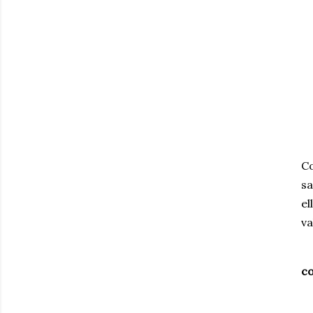
C
sa
el
va
Ha
co
L