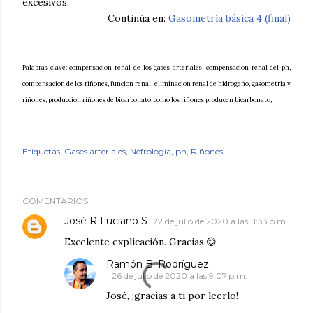
excesivos.
Continúa en:
Gasometría básica 4 (final)
Palabras clave: compensacion renal de los gases arteriales, compensacion renal del ph,
compensacion de los riñones, funcion renal, eliminacion renal de hidrogeno, gasometria y
riñones, produccion riñones de bicarbonato, como los riñones producen bicarbonato,
Etiquetas:
Gases arteriales
Nefrología
ph
Riñones
COMENTARIOS
José R Luciano S
22 de julio de 2020 a las 11:33 p.m.
Excelente explicación. Gracias.😊
Ramón B. Rodríguez
26 de julio de 2020 a las 9:07 p.m.
José, ¡gracias a ti por leerlo!